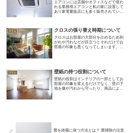
エアコンには店舗やオフィスなどで使わ
れる業務用エアコンと私の家に設置して
あり家電量販店にも多く販売されている
家庭用エアコンがあります。今回はこの
２つの種類のエアコンの種類についてご
紹介をいたします。業務用エアコンと
クロスの張り替え時期について
は？「業務用エアコン」とは...
コラム
クロスはお部屋の大部分を占めるため剥
がれや汚れなどが目立つとそれだけでお
部屋の印象も悪くなってしまいます。こ
の記事ではお部屋のクロスの張り替え時
期についてご紹介します。クロスの張替
えのタイミングクロスには耐用年数があ
りますが、それよりも生活...
壁紙の持つ役割について
コラム
壁紙の役割はインテリアの一部としてお
部屋の印象を変えるだけでなく、壁の下
地を傷や汚れから守ったり、商品によっ
ては抗菌や防臭効果を持つものもあり、
お部屋を清潔な環境に保つお手伝いをし
てくれます。このコラムでは壁紙の特性
や選び方についてご紹介し...
畳を綺麗に保つ方法とは？ 畳掃除の注意