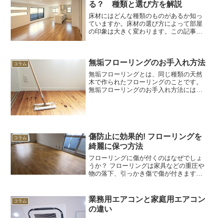
る？ 種類と選び方を解説
床材にはどんな種類のものがあるか知っ
ていますか。床材の選び方によって部屋
の印象は大きく変わります。この記事で
は、床材の種類と選び方について解説し
ますのでぜひ参考にしてください。床材
の種類お部屋の仕上げに使われる床材に
無垢フローリングのお手入れ方法
は様々な種類のものがあり...
コラム
無垢フローリングとは、同じ種類の天然
木で作られたフローリングのことです。
無垢フローリングのお手入れ方法にはコ
ツがあります。この記事では、無垢フロ
ーリングの普段の掃除方法や、突発的な
汚れへの対処方法をご紹介します。ぜひ
参考にご覧ください。無垢...
傷防止に効果的! フローリングを
コラム
綺麗に保つ方法
フローリングに傷が付くのはなぜでしょ
うか？ フローリングは家具などの重圧や
物の落下、引っかき傷で傷が付きます。
この記事では、フローリングを傷から守
り綺麗に保つ方法や、傷がついたときの
対策をご紹介します。ぜひこの記事を参
業務用エアコンと家庭用エアコン
コラム
考にして、フローリング...
の違い