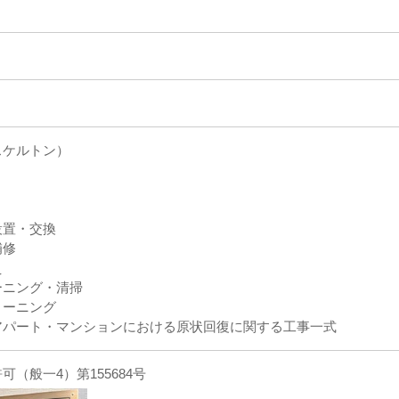
スケルトン）
設置・交換
補修
え
ーニング・清掃
リーニング
アパート・マンションにおける原状回復に関する工事一式
（般一4）第155684号