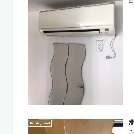
圧.
Uncategorized
こ