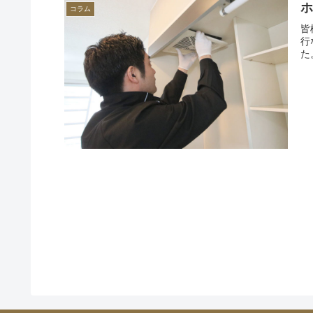
コラム
皆
行
た